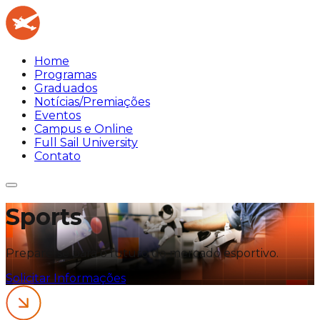
Home
Programas
Graduados
Notícias/Premiações
Eventos
Campus e Online
Full Sail University
Contato
Sports
Prepare-se para o futuro do mercado esportivo.
Solicitar Informações